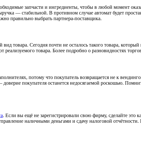
обходимые запчасти и ингредиенты, чтобы в любой момент оказ
выручка — стабильной. В противном случае автомат будет проста
ажно правильно выбрать партнера-поставщика.
ид товара. Сегодня почти не осталось такого товара, который н
т реализуемого товара. Более подробно о разновидностях торго
лнителях, потому что покупатель возвращается не к вендингово
— доверие покупателя останется недосягаемой роскошью. Помни
га
. Если вы ещё не зарегистрировали свою фирму, сделайте это к
правление наличными деньгами и сдачу налоговой отчётности. 