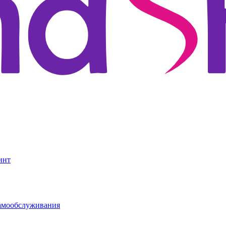
инт
амообслуживания