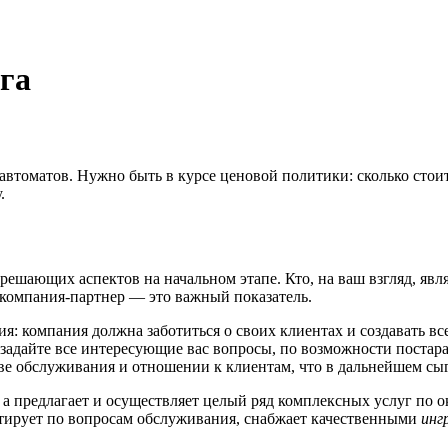
га
 автоматов. Нужно быть в курсе ценовой политики: сколько стоит
.
ешающих аспектов на начальном этапе. Кто, на ваш взгляд, явл
 компания-партнер — это важный показатель.
я: компания должна заботиться о своих клиентах и создавать вс
 задайте все интересующие вас вопросы, по возможности постар
ве обслуживания и отношении к клиентам, что в дальнейшем сы
а предлагает и осуществляет целый ряд комплексных услуг по 
льтирует по вопросам обслуживания, снабжает качественными
инг